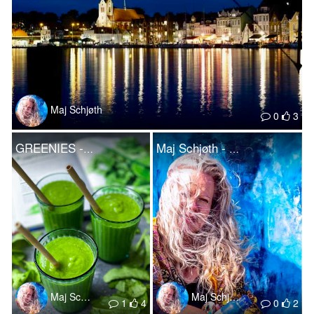
Maj Schjøth
0
3
GREENIES - Reklameopgave for Mads Bo High on Life
Maj Schjøth - selvportræt af en kunster
Maj Schjøth
Maj Schjøth
1
4
0
2