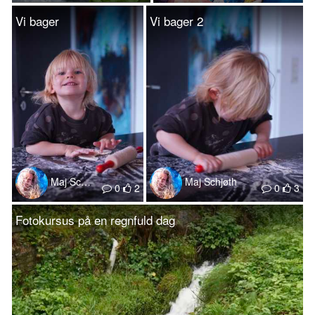
Vi bager
Vi bager 2
Maj Schjøth
Maj Schjøth
0
2
0
3
Fotokursus på en regnfuld dag