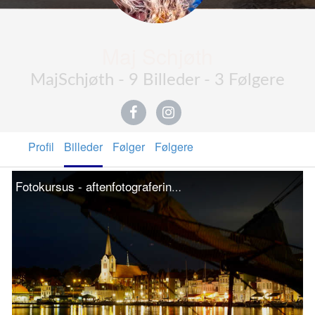
Maj Schjøth
MajSchjøth - 9 Billeder - 3 Følgere
Profil
Billeder
Følger
Følgere
Fotokursus - aftenfotografering på Sønderborg Havn - redigeret udgave