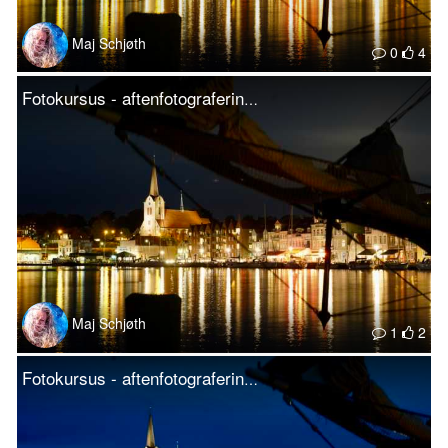
Maj Schjøth
0
4
Fotokursus - aftenfotografering på Sønderborg Havn
Maj Schjøth
1
2
Fotokursus - aftenfotografering på Sønderborg Havn