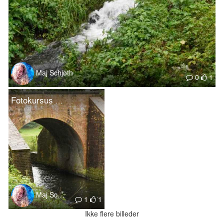
Maj Schjøth
0
1
Fotokursus på en regnfuld dag 2
Maj Schjøth
1
1
Ikke flere billeder