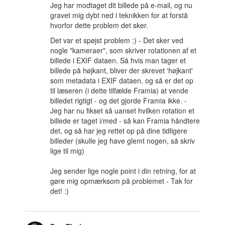
Jeg har modtaget dit billede på e-mail, og nu
gravet mig dybt ned i teknikken for at forstå
hvorfor dette problem det sker.
Det var et spøjst problem :) - Det sker ved
nogle "kameraer", som skriver rotationen af et
billede i EXIF dataen. Så hvis man tager et
billede på højkant, bliver der skrevet 'højkant'
som metadata i EXIF dataen, og så er det op
til læseren (i dette tilfælde Framia) at vende
billedet rigtigt - og det gjorde Framia ikke. -
Jeg har nu fikset så uanset hvilken rotation et
billede er taget i/med - så kan Framia håndtere
det, og så har jeg rettet op på dine tidligere
billeder (skulle jeg have glemt nogen, så skriv
lige til mig)
Jeg sender lige nogle point i din retning, for at
gøre mig opmærksom på problemet - Tak for
det! :)