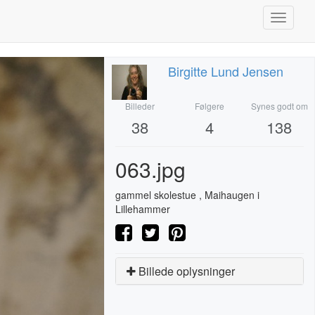
Toggle
navigati
Birgitte Lund Jensen
Billeder
Følgere
Synes godt om
38
4
138
063.jpg
gammel skolestue , Maihaugen i
Lillehammer
Billede oplysninger