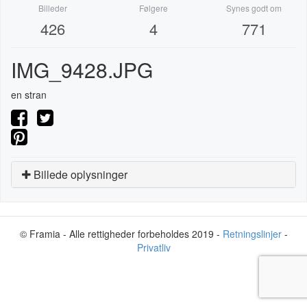
Billeder
Følgere
Synes godt om
426
4
771
IMG_9428.JPG
en stran
Billede oplysninger
© Framia - Alle rettigheder forbeholdes 2019 -
Retningslinjer
-
Privatliv