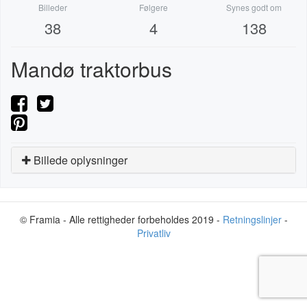
Billeder
Følgere
Synes godt om
38
4
138
Mandø traktorbus
Billede oplysninger
© Framia - Alle rettigheder forbeholdes 2019 -
Retningslinjer
-
Privatliv