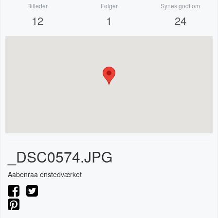
Billeder
Følger
Synes godt om
12
1
24
_DSC0574.JPG
Aabenraa enstedværket