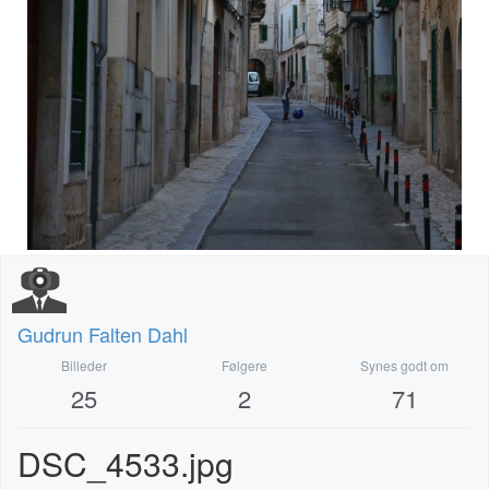
Gudrun Falten Dahl
Billeder
Følgere
Synes godt om
25
2
71
DSC_4533.jpg