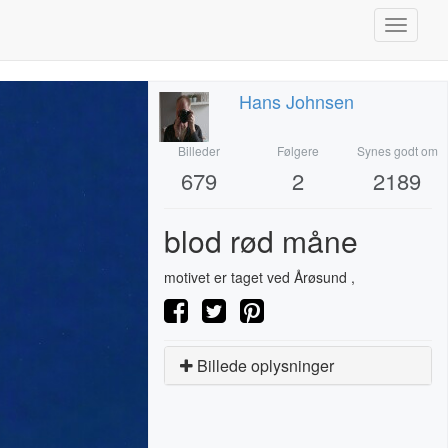
Toggle
navigati
Hans Johnsen
Billeder
Følgere
Synes godt om
679
2
2189
blod rød måne
motivet er taget ved Årøsund ,
Billede oplysninger