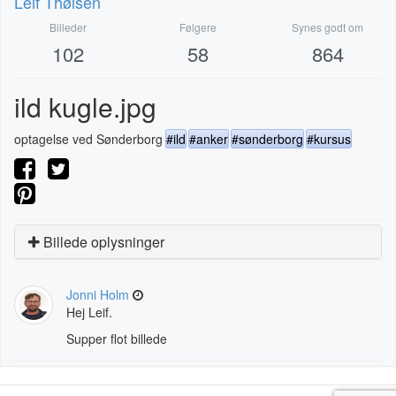
Leif Thøisen
Billeder
Følgere
Synes godt om
102
58
864
ild kugle.jpg
optagelse ved Sønderborg
#ild
#anker
#sønderborg
#kursus
Billede oplysninger
Jonni Holm
Hej Leif.
Supper flot billede