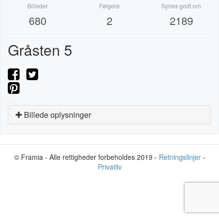
Billeder
Følgere
Synes godt om
680
2
2189
Gråsten 5
Billede oplysninger
© Framia - Alle rettigheder forbeholdes 2019 -
Retningslinjer
-
Privatliv