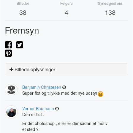
Billeder
Følgere
Synes godt om
38
4
138
Fremsyn
Billede oplysninger
Benjamin Christesen
Super flot og tillykke med det nye udstyr
Verner Baumann
Den er flot .
Er det photoshop , eller er der sådan et motiv
et sted ?