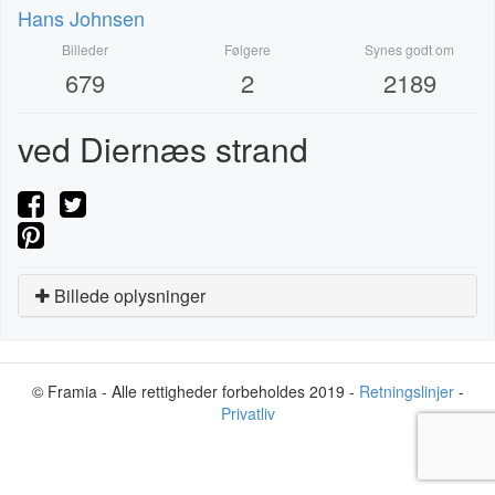
Hans Johnsen
Billeder
Følgere
Synes godt om
679
2
2189
ved Diernæs strand
Billede oplysninger
© Framia - Alle rettigheder forbeholdes 2019 -
Retningslinjer
-
Privatliv