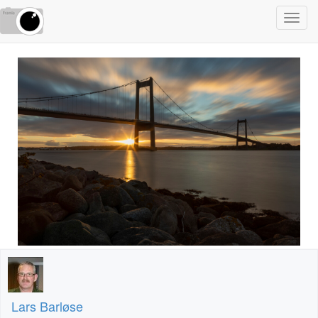
Toggl
navig
Lars Barløse