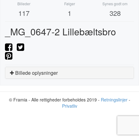
Billeder
Følger
Synes godt om
117
1
328
_MG_0647-2 Lillebæltsbro
Billede oplysninger
© Framia - Alle rettigheder forbeholdes 2019 -
Retningslinjer
-
Privatliv