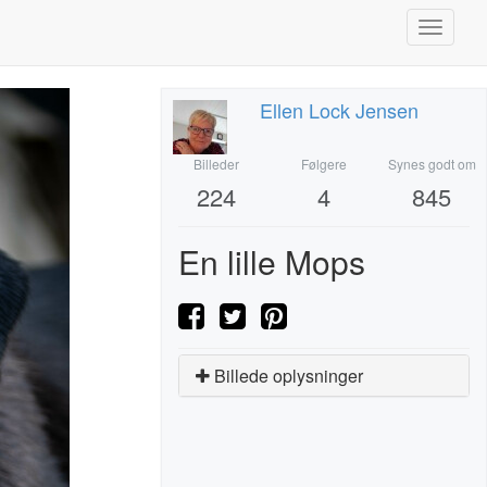
Toggle
navigati
Ellen Lock Jensen
Billeder
Følgere
Synes godt om
224
4
845
En lille Mops
Billede oplysninger