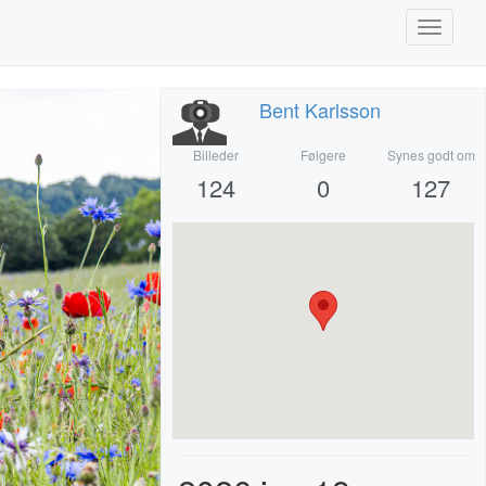
Toggle
navigati
Bent Karlsson
Billeder
Følgere
Synes godt om
124
0
127