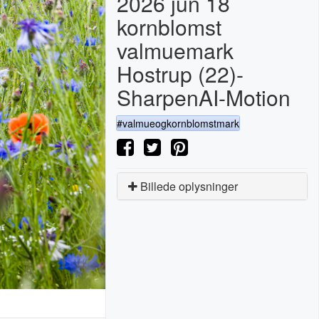
2026 jun 18
kornblomst
valmuemark
Hostrup (22)-
SharpenAI-Motion
#valmueogkornblomstmark
Billede oplysninger