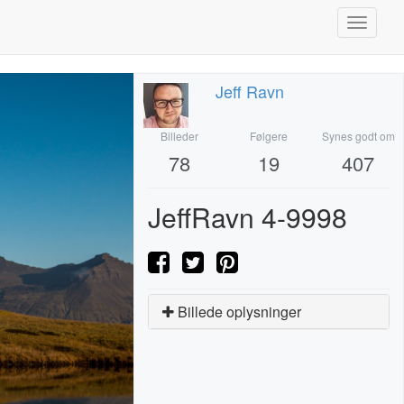
Toggle
navigati
Jeff Ravn
Billeder
Følgere
Synes godt om
78
19
407
JeffRavn 4-9998
Billede oplysninger