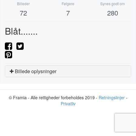
Billeder
Følgere
Synes godt om
72
7
280
Blåt.......
Billede oplysninger
© Framia - Alle rettigheder forbeholdes 2019 -
Retningslinjer
-
Privatliv