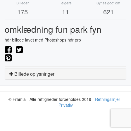
Billeder
Følgere
Synes godt om
175
11
621
omklædning fun park fyn
hdr billede lavet med Photoshops hdr pro
Billede oplysninger
© Framia - Alle rettigheder forbeholdes 2019 -
Retningslinjer
-
Privatliv