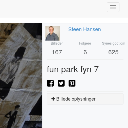
Toggle
navigati
Steen Hansen
Billeder
Følgere
Synes godt om
167
6
625
fun park fyn 7
Billede oplysninger