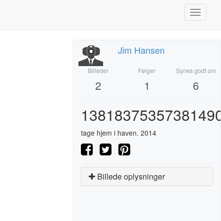
Toggle
navigati
Jim Hansen
Billeder
Følger
Synes godt om
2
1
6
13818375357381490
tage hjem i haven. 2014
Billede oplysninger