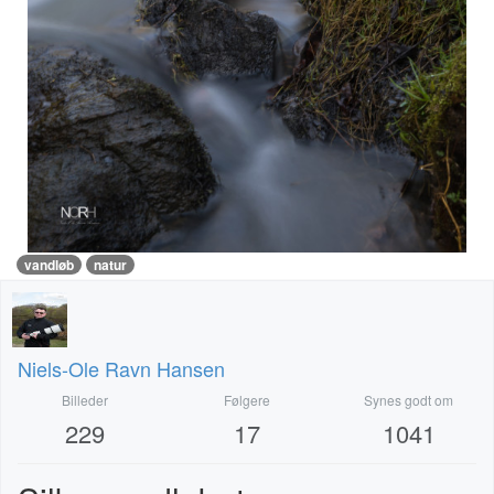
vandløb
natur
Niels-Ole Ravn Hansen
Billeder
Følgere
Synes godt om
229
17
1041