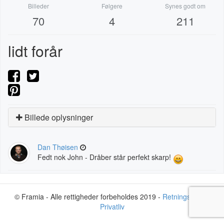
Billeder
Følgere
Synes godt om
70
4
211
lidt forår
Billede oplysninger
Dan Thøisen
Fedt nok John - Dråber står perfekt skarp!
© Framia - Alle rettigheder forbeholdes 2019 -
Retningslinjer
-
Privatliv