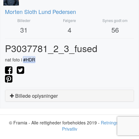
Morten Sloth Lund Pedersen
Billeder
Følgere
Synes godt om
31
4
56
P3037781_2_3_fused
nat foto i
#HDR
Billede oplysninger
© Framia - Alle rettigheder forbeholdes 2019 -
Retningslinjer
-
Privatliv