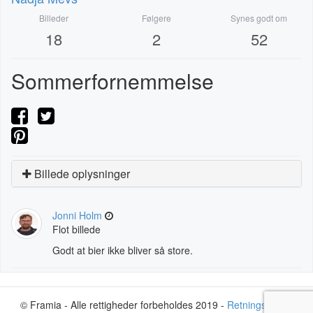
Billeder
Følgere
Synes godt om
18
2
52
Sommerfornemmelse
Billede oplysninger
Jonni Holm
Flot billede
Godt at bier ikke bliver så store.
© Framia - Alle rettigheder forbeholdes 2019 -
Retningslinjer
-