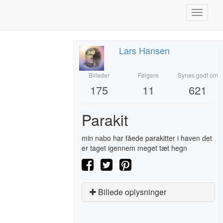
Toggle
navigati
Lars Hansen
Billeder
Følgere
Synes godt om
175
11
621
Parakit
min nabo har fåede parakitter i haven det
er taget igennem meget tæt hegn
Billede oplysninger