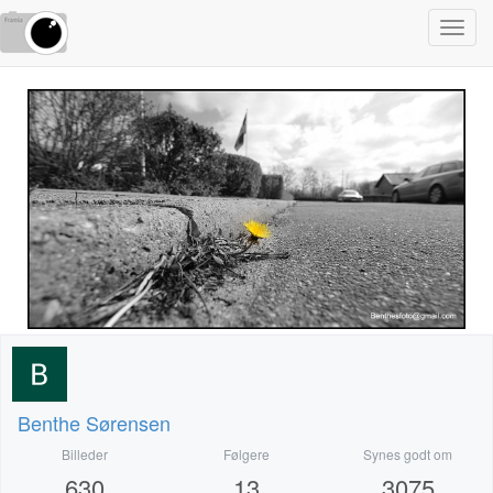
Toggl
navig
Benthe Sørensen
Billeder
Følgere
Synes godt om
630
13
3075