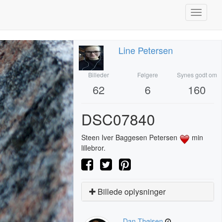
Toggle
navigati
Line Petersen
Billeder
Følgere
Synes godt om
62
6
160
DSC07840
Steen Iver Baggesen Petersen
min
lillebror.
Billede oplysninger
Dan Thøisen