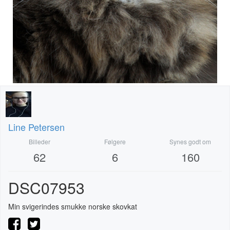
Line Petersen
Billeder
Følgere
Synes godt om
62
6
160
DSC07953
Min svigerindes smukke norske skovkat