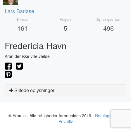
Lars Barløse
Billeder
Følgere
Synes godt om
161
5
496
Fredericia Havn
Kran der ikke ville vælde
Billede oplysninger
© Framia - Alle rettigheder forbeholdes 2019 -
Retningslinjer
-
Privatliv