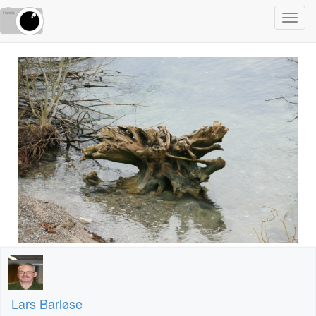
Toggl
navig
Lars Barløse