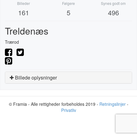
Billeder
Følgere
Synes godt om
161
5
496
Treldenæs
Trærod
Billede oplysninger
© Framia - Alle rettigheder forbeholdes 2019 -
Retningslinjer
-
Privatliv