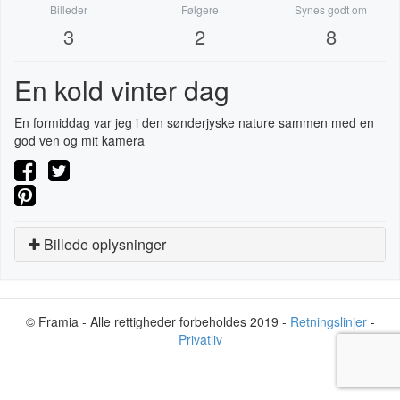
Billeder
Følgere
Synes godt om
3
2
8
En kold vinter dag
En formiddag var jeg i den sønderjyske nature sammen med en
god ven og mit kamera
Billede oplysninger
© Framia - Alle rettigheder forbeholdes 2019 -
Retningslinjer
-
Privatliv