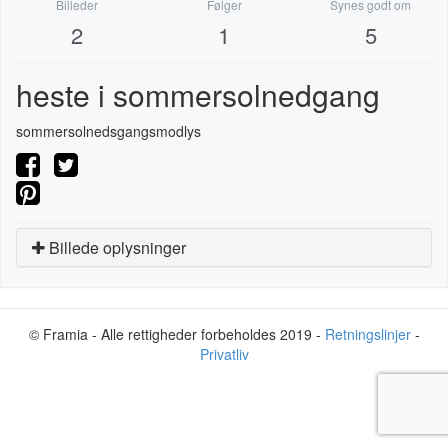
Billeder
Følger
Synes godt om
2
1
5
heste i sommersolnedgang
sommersolnedsgangsmodlys
Billede oplysninger
© Framia - Alle rettigheder forbeholdes 2019 -
Retningslinjer
-
Privatliv