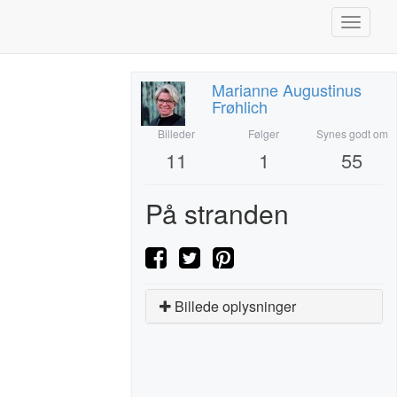
Toggle
navigati
Marianne Augustinus
Frøhlich
Billeder
Følger
Synes godt om
11
1
55
På stranden
Billede oplysninger