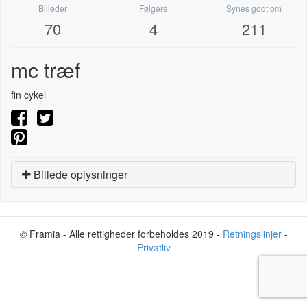
Billeder
Følgere
Synes godt om
70
4
211
mc træf
fin cykel
Billede oplysninger
© Framia - Alle rettigheder forbeholdes 2019 -
Retningslinjer
-
Privatliv