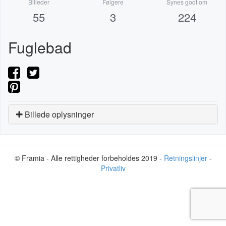
Billeder
Følgere
Synes godt om
55
3
224
Fuglebad
Billede oplysninger
© Framia - Alle rettigheder forbeholdes 2019 -
Retningslinjer
-
Privatliv