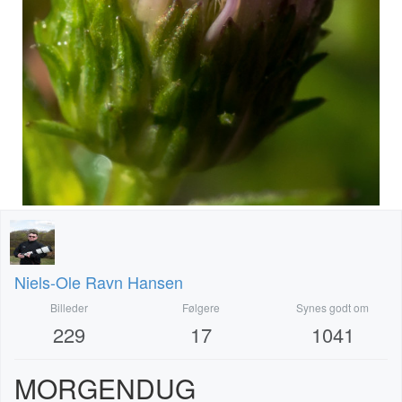
Niels-Ole Ravn Hansen
Billeder
Følgere
Synes godt om
229
17
1041
MORGENDUG