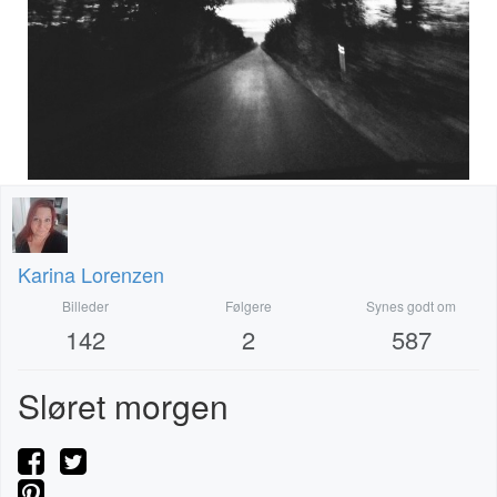
Karina Lorenzen
Billeder
Følgere
Synes godt om
142
2
587
Sløret morgen