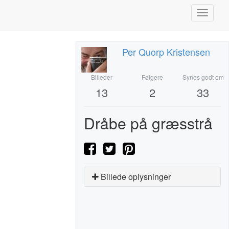
Toggle
navigati
Per Quorp Kristensen
Billeder
Følgere
Synes godt om
13
2
33
Dråbe på græsstrå
Billede oplysninger