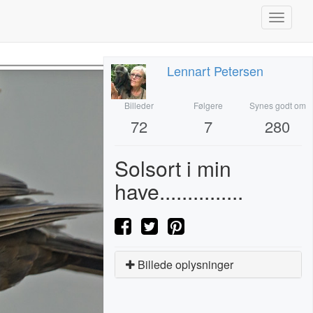
Toggle
navigati
Lennart Petersen
Billeder
Følgere
Synes godt om
72
7
280
Solsort i min
have...............
Billede oplysninger