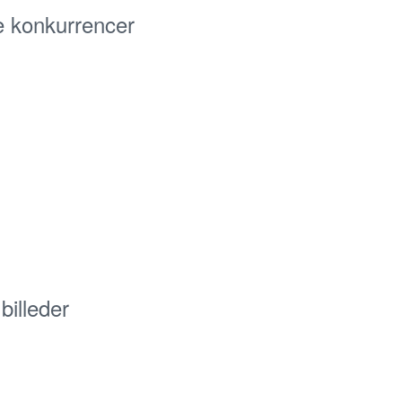
e konkurrencer
illeder