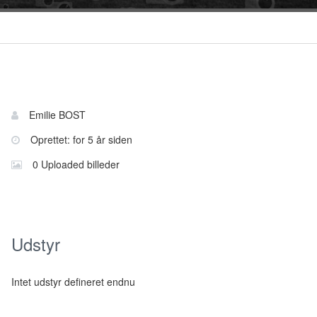
Bruger
Navn:
Emilie BOST
information
Oprettet: for 5 år siden
0 Uploaded billeder
Udstyr
Intet udstyr defineret endnu