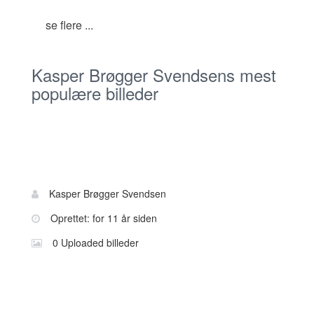
se flere ...
Kasper Brøgger Svendsens mest
populære billeder
Bruger
Navn:
Kasper Brøgger Svendsen
information
Oprettet: for 11 år siden
0 Uploaded billeder