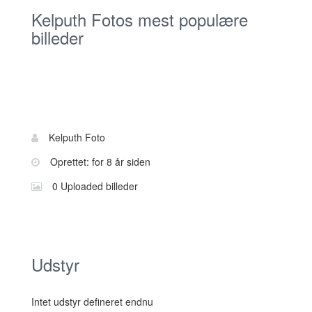
Kelputh Fotos mest populære
billeder
Bruger
Navn:
Kelputh Foto
information
Oprettet: for 8 år siden
0 Uploaded billeder
Udstyr
Intet udstyr defineret endnu