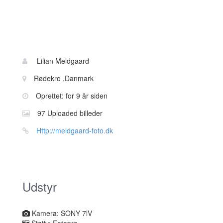
Bruger
Navn:
Lilian Meldgaard
information
Sted:
Rødekro ,Danmark
Oprettet: for 9 år siden
97 Uploaded billeder
Website:
Http://meldgaard-foto.dk
Udstyr
Kamera: SONY 7lV