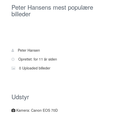
Peter Hansens mest populære
billeder
Bruger
Navn:
Peter Hansen
information
Oprettet: for 11 år siden
0 Uploaded billeder
Udstyr
Kamera: Canon EOS 70D