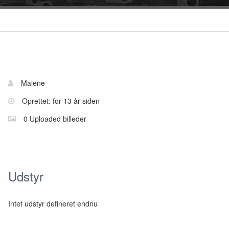
Bruger
Navn:
Malene
information
Oprettet: for 13 år siden
0 Uploaded billeder
Udstyr
Intet udstyr defineret endnu