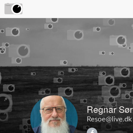
Regnar Sø
Resoe@live.dk -