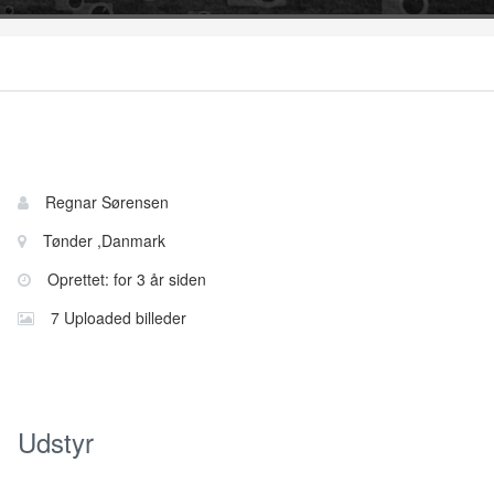
Bruger
Navn:
Regnar Sørensen
information
Sted:
Tønder ,Danmark
Oprettet: for 3 år siden
7 Uploaded billeder
Udstyr