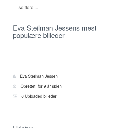
se flere ...
Eva Steilman Jessens mest
populære billeder
Bruger
Navn:
Eva Steilman Jessen
information
Oprettet: for 9 år siden
0 Uploaded billeder