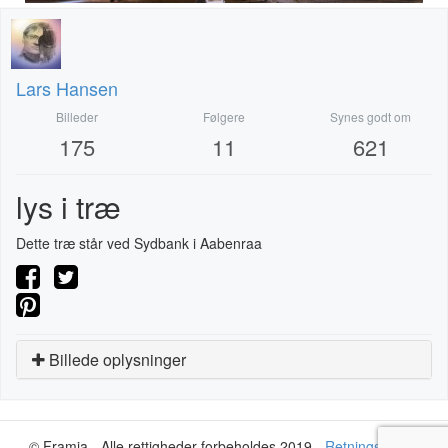
Lars Hansen
Billeder
Følgere
Synes godt om
175
11
621
lys i træ
Dette træ står ved Sydbank i Aabenraa
Billede oplysninger
© Framia - Alle rettigheder forbeholdes 2019 -
Retningslinjer
-