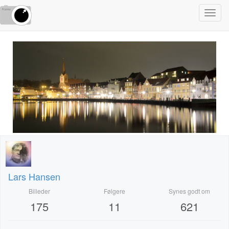
Toggl
navig
Lars Hansen
Billeder
Følgere
Synes godt om
175
11
621