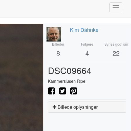
Toggle
navigati
Kim Dahnke
Billeder
Følgere
Synes godt om
8
4
22
DSC09664
Kammerslusen Ribe
Billede oplysninger